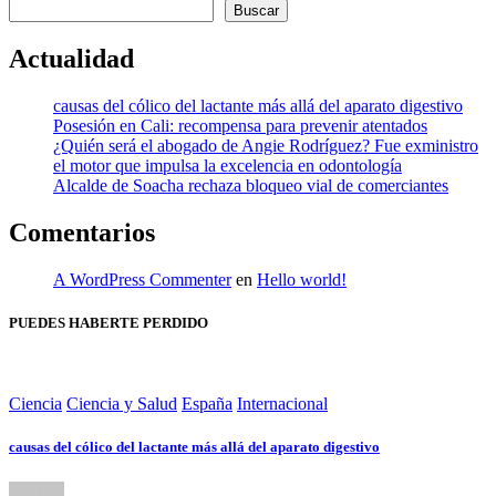
de
Buscar
entradas
Actualidad
causas del cólico del lactante más allá del aparato digestivo
Posesión en Cali: recompensa para prevenir atentados
¿Quién será el abogado de Angie Rodríguez? Fue exministro
el motor que impulsa la excelencia en odontología
Alcalde de Soacha rechaza bloqueo vial de comerciantes
Comentarios
A WordPress Commenter
en
Hello world!
PUEDES HABERTE PERDIDO
Ciencia
Ciencia y Salud
España
Internacional
causas del cólico del lactante más allá del aparato digestivo