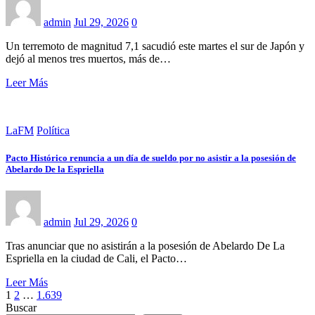
admin
Jul 29, 2026
0
Un terremoto de magnitud 7,1 sacudió este martes el sur de Japón y
dejó al menos tres muertos, más de…
Leer Más
LaFM
Política
Pacto Histórico renuncia a un día de sueldo por no asistir a la posesión de
Abelardo De la Espriella
admin
Jul 29, 2026
0
Tras anunciar que no asistirán a la posesión de Abelardo De La
Espriella en la ciudad de Cali, el Pacto…
Leer Más
Paginación
1
2
…
1.639
Buscar