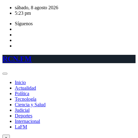
Saltar
sábado, 8 agosto 2026
al
5:23 pm
contenido
Síguenos
RCN.FM
Inicio
Actualidad
Política
Tecnología
Ciencia y Salud
Judicial
Deportes
Internacional
LaFM
×