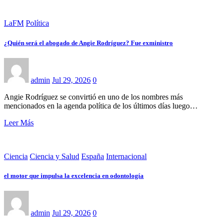
LaFM
Política
¿Quién será el abogado de Angie Rodríguez? Fue exministro
admin
Jul 29, 2026
0
Angie Rodríguez se convirtió en uno de los nombres más
mencionados en la agenda política de los últimos días luego…
Leer Más
Ciencia
Ciencia y Salud
España
Internacional
el motor que impulsa la excelencia en odontología
admin
Jul 29, 2026
0