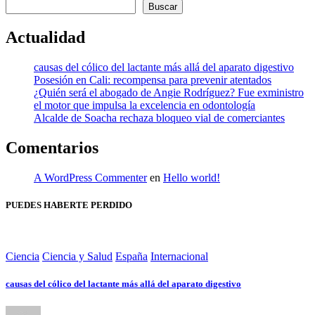
de
Buscar
entradas
Actualidad
causas del cólico del lactante más allá del aparato digestivo
Posesión en Cali: recompensa para prevenir atentados
¿Quién será el abogado de Angie Rodríguez? Fue exministro
el motor que impulsa la excelencia en odontología
Alcalde de Soacha rechaza bloqueo vial de comerciantes
Comentarios
A WordPress Commenter
en
Hello world!
PUEDES HABERTE PERDIDO
Ciencia
Ciencia y Salud
España
Internacional
causas del cólico del lactante más allá del aparato digestivo