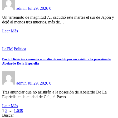
admin
Jul 29, 2026
0
Un terremoto de magnitud 7,1 sacudió este martes el sur de Japón y
dejó al menos tres muertos, más de…
Leer Más
LaFM
Política
Pacto Histórico renuncia a un día de sueldo por no asistir a la posesión de
Abelardo De la Espriella
admin
Jul 29, 2026
0
Tras anunciar que no asistirán a la posesión de Abelardo De La
Espriella en la ciudad de Cali, el Pacto…
Leer Más
Paginación
1
2
…
1.639
Buscar