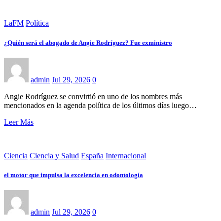
LaFM
Política
¿Quién será el abogado de Angie Rodríguez? Fue exministro
admin
Jul 29, 2026
0
Angie Rodríguez se convirtió en uno de los nombres más
mencionados en la agenda política de los últimos días luego…
Leer Más
Ciencia
Ciencia y Salud
España
Internacional
el motor que impulsa la excelencia en odontología
admin
Jul 29, 2026
0