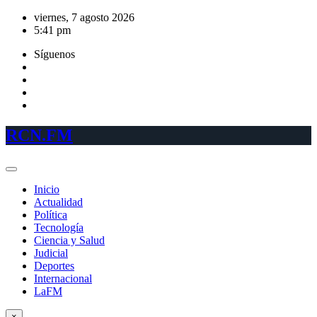
Saltar
viernes, 7 agosto 2026
al
5:41 pm
contenido
Síguenos
RCN.FM
Inicio
Actualidad
Política
Tecnología
Ciencia y Salud
Judicial
Deportes
Internacional
LaFM
×