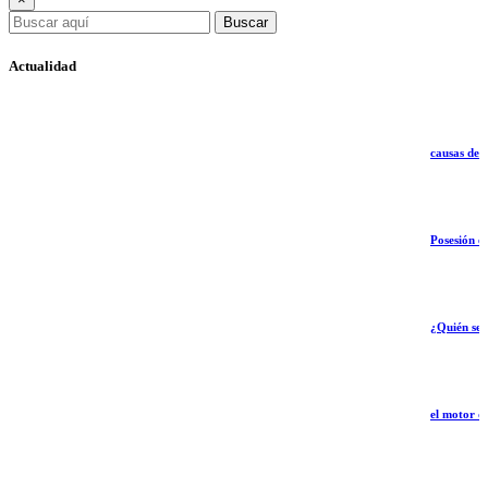
Buscar
Actualidad
causas del cólico de
Posesión en Cali: r
¿Quién será el abo
el motor que impuls